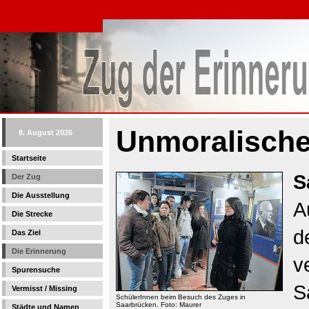
Unmoralischer
8. August 2026
Startseite
S
Der Zug
Die Ausstellung
A
Die Strecke
d
Das Ziel
Die Erinnerung
v
Spurensuche
S
Vermisst / Missing
SchülerInnen beim Besuch des Zuges in
Saarbrücken. Foto: Maurer
Städte und Namen