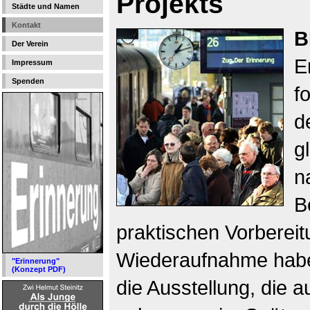
Projekts
Städte und Namen
Kontakt
B
Der Verein
E
Impressum
Spenden
f
d
g
n
B
praktischen Vorbereitu
Wiederaufnahme haben
"Erinnerung"
(Konzept PDF)
die Ausstellung, die 