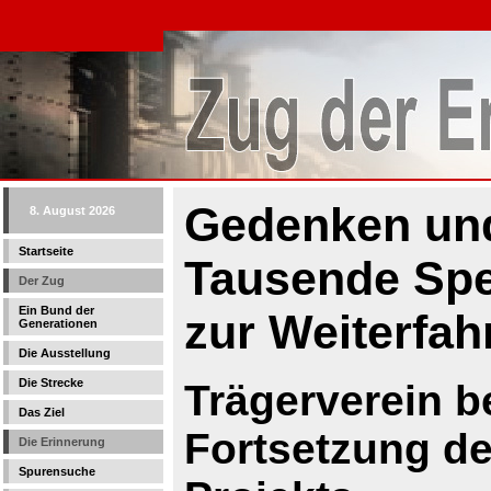
Gedenken un
8. August 2026
Startseite
Tausende Spe
Der Zug
Ein Bund der
zur Weiterfah
Generationen
Die Ausstellung
Die Strecke
Trägerverein b
Das Ziel
Fortsetzung d
Die Erinnerung
Spurensuche