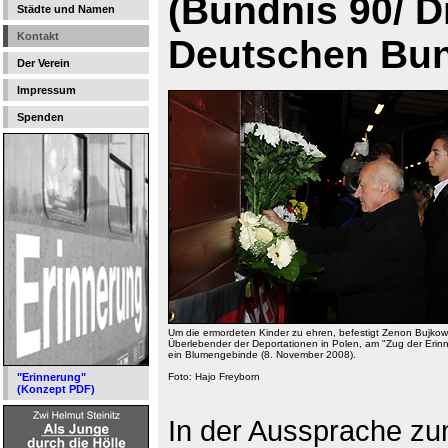
(Bündnis 90/ D
Städte und Namen
Kontakt
Deutschen Bu
Der Verein
Impressum
Spenden
Um die ermordeten Kinder zu ehren, befestigt Zenon Bujkow
Überlebender der Deportationen in Polen, am "Zug der Erin
ein Blumengebinde (8. November 2008).
"Erinnerung"
Foto: Hajo Freyborn
(Konzept PDF)
In der Aussprache z