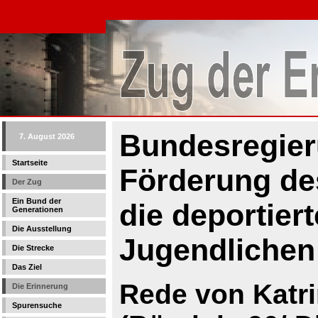
Bundesregier
7. August 2026
Startseite
Förderung de
Der Zug
Ein Bund der
die deportier
Generationen
Die Ausstellung
Jugendlichen
Die Strecke
Das Ziel
Rede von Katri
Die Erinnerung
Spurensuche