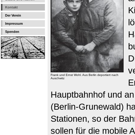
K
Kontakt
Der Verein
l
Impressum
H
Spenden
b
D
v
Frank und Ernst Wohl. Aus Berlin deportiert nach
Auschwitz
E
Hauptbahnhof und an 
(Berlin-Grunewald) ha
Stationen, so der Ba
sollen für die mobile 