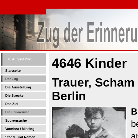
4646 Kinder
8. August 2026
Startseite
Trauer, Scham
Der Zug
Die Ausstellung
Berlin
Die Strecke
Das Ziel
B
Die Erinnerung
Spurensuche
b
Vermisst / Missing
a
Städte und Namen