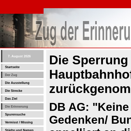
Die Sperrung 
7. August 2026
Startseite
Hauptbahnhof
Der Zug
Die Ausstellung
zurückgeno
Die Strecke
Das Ziel
DB AG: "Keine 
Die Erinnerung
Spurensuche
Gedenken/ Bun
Vermisst / Missing
Städte und Namen