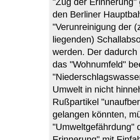
"Zug der Erinnerung" g
den Berliner Hauptba
"Verunreinigung der 
liegenden) Schallabs
werden. Der dadurch
das "Wohnumfeld" bee
"Niederschlagswasser
Umwelt in nicht hinn
Rußpartikel "unaufbere
gelangen könnten, mü
"Umweltgefährdung" d
Erinnerung" mit Einfa