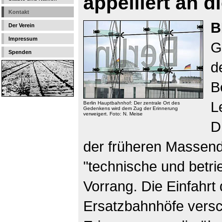
appelliert an 
Kontakt
B
Der Verein
Impressum
G
Spenden
d
B
L
Berlin Hauptbahnhof: Der zentrale Ort des
Gedenkens wird dem Zug der Erinnerung
verweigert. Foto: N. Meise
D
der früheren Massend
"technische und betr
Vorrang. Die Einfahrt
Ersatzbahnhöfe versc