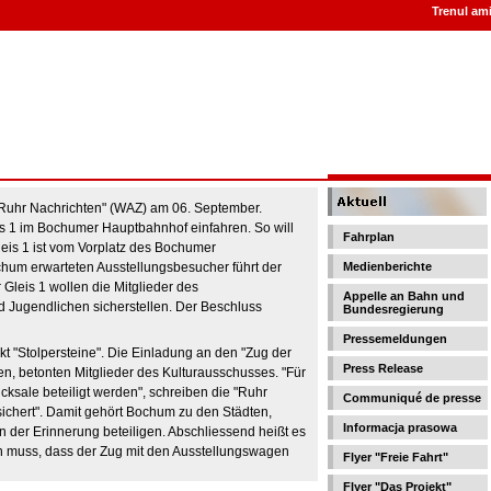
Trenul ami
n "Ruhr Nachrichten" (WAZ) am 06. September.
s 1 im Bochumer Hauptbahnhof einfahren. So will
Fahrplan
Gleis 1 ist vom Vorplatz des Bochumer
chum erwarteten Ausstellungsbesucher führt der
Medienberichte
Gleis 1 wollen die Mitglieder des
Appelle an Bahn und
 Jugendlichen sicherstellen. Der Beschluss
Bundesregierung
Pressemeldungen
t "Stolpersteine". Die Einladung an den "Zug der
Press Release
en, betonten Mitglieder des Kulturausschusses. "Für
ksale beteiligt werden", schreiben die "Ruhr
Communiqué de presse
sichert". Damit gehört Bochum zu den Städten,
Informacja prasowa
der Erinnerung beteiligen. Abschliessend heißt es
n muss, dass der Zug mit den Ausstellungswagen
Flyer "Freie Fahrt"
Flyer "Das Projekt"