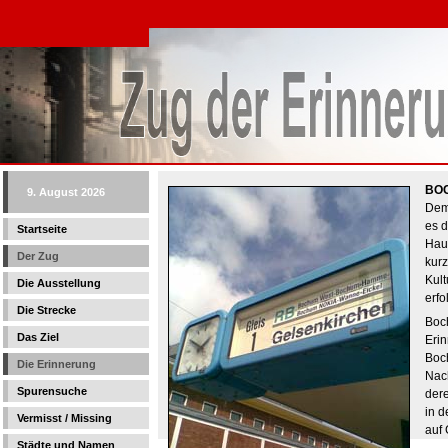
BO
9. August 2026
Dem
es d
Startseite
Haup
Der Zug
kurz
Kul
Die Ausstellung
erfo
Die Strecke
Boch
Das Ziel
Erin
Boch
Die Erinnerung
Nach
Spurensuche
dere
in d
Vermisst / Missing
auf 
Städte und Namen