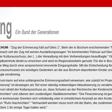
CHUM
- "Zug der Erinnerung hält auf Gleis 1", titeln die in Bochum erscheinende
nach soll der Zug mit seinen Ausstellungswagen "im kommenden Februar auf Glei
er Kulturausschuss, der (...) die Verwaltung mit den Vorbereitungen beauftragte." 
tbahnhofs direkt zu erreichen und wird im Regionalverkehr genutzt. Für die in Bo
e Weg durch eine ansprechend renovierte Eingangshalle. Mit der Entscheidung für 
turausschusses ein würdiges Gedenken an die aus Bochum deportierten Kinder und
lgte einstimmig.
um kann auf eine umfangreiche Erinnerungsarbeit verweisen, wie zuletzt im Projek
nerung" ist deswegen als Teil einer ständig notwendigen Aktualisierung zu versteh
um strebt der Kulturausschuss an, dass Schulen an der Recherche der Kinderschic
richten" und zitieren den zuständigen Stadtdezernenten: "Die Finanzierung ist ge
n kommunale Gremien sich vollständig oder in erheblichem Ausmaß an den Kosten 
en "Ruhr-Nachrichten": "Verhandelt werden muss noch mit der Bahn, die zustimme
Gleis 1 für einige Tage halten wird."