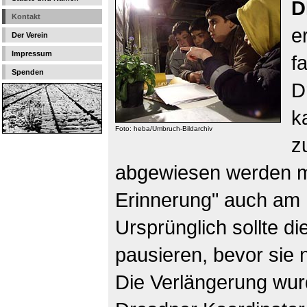
D
Kontakt
e
Der Verein
Impressum
f
Spenden
D
k
Foto: heba/Umbruch-Bildarchiv
z
abgewiesen werden mu
Erinnerung" auch am 1
Ursprünglich sollte d
pausieren, bevor sie 
Die Verlängerung wurd