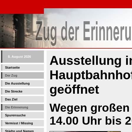
Ausstellung 
8. August 2026
Startseite
Hauptbahnhof
Der Zug
Die Ausstellung
geöffnet
Die Strecke
Das Ziel
Wegen großen
Die Erinnerung
Spurensuche
14.00 Uhr bis 2
Vermisst / Missing
Städte und Namen