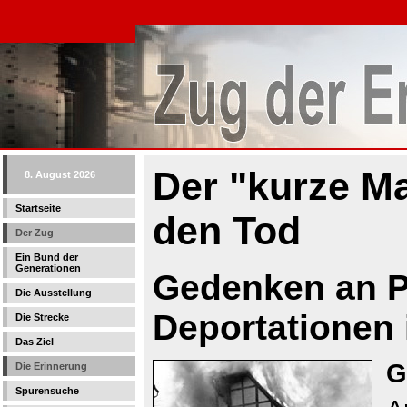
Der "kurze Ma
8. August 2026
Startseite
den Tod
Der Zug
Ein Bund der
Generationen
Gedenken an 
Die Ausstellung
Deportationen 
Die Strecke
Das Ziel
G
Die Erinnerung
Spurensuche