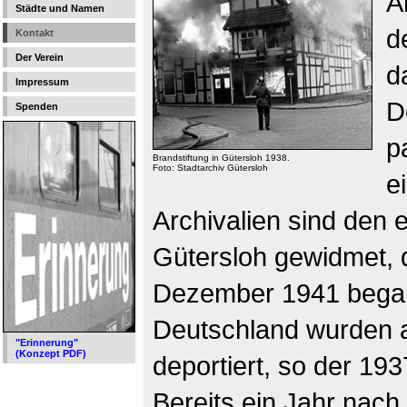
A
Städte und Namen
d
Kontakt
Der Verein
d
Impressum
D
Spenden
p
Brandstiftung in Gütersloh 1938.
Foto: Stadtarchiv Gütersloh
e
Archivalien sind den 
Gütersloh gewidmet, 
Dezember 1941 begann
Deutschland wurden a
"Erinnerung"
(Konzept PDF)
deportiert, so der 19
Bereits ein Jahr nach