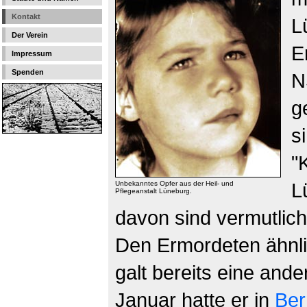
Kontakt
L
Der Verein
E
Impressum
Spenden
N
g
s
"
L
Unbekanntes Opfer aus der Heil- und
Pflegeanstalt Lüneburg.
davon sind vermutlich
Den Ermordeten ähnli
galt bereits eine and
Januar hatte er in
Ber