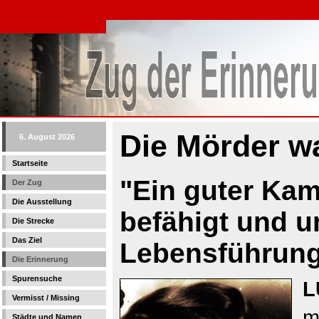
Die Mörder w
6. August 2026
Startseite
"Ein guter Kam
Der Zug
Die Ausstellung
befähigt und un
Die Strecke
Das Ziel
Lebensführun
Die Erinnerung
Spurensuche
L
Vermisst / Missing
m
Städte und Namen