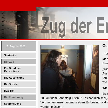
Ge
7. August 2026
Int
Startseite
Mar
Der Zug
Erns
Ein Bund der
„Wir
Generationen
Aus
Die Ausstellung
„Zug
wie 
Die Strecke
Wie
Das Ziel
Es i
Die Erinnerung
200 auf dem Bahnsteig. Es freut uns natürlich sehr
Verbrechen auseinanderzusetzen. Es beeindruckt mi
Spurensuche
werden müssen.