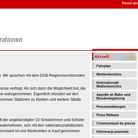
Trenul ami
Fahrplan
Medienberichte
en. Wir sprachen mit dem DGB-Regionsvorsitzenden
Internationale
Medienberichte
sse verfolgt. Als sich dann die Möglichkeit bot, die
erne wahrgenommen. Eigentlich müssten wir den
Appelle an Bahn und
Bundesregierung
nzelnen Stationen zu bleiben und weitere Städte
Pressemeldungen
Press Release
tt der angekündigten 10 Schülerinnen und Schüler
Communiqué de presse
 wahrnehmen, sich mit den nationalsozialistischen
rovisiert ist und Wartezeiten in Kauf genommen
Informacja prasowa