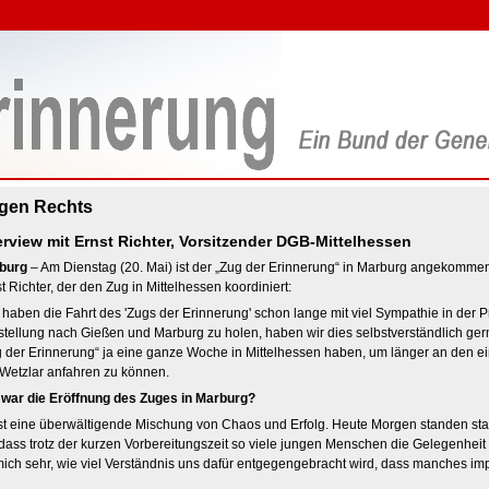
gen Rechts
erview mit Ernst Richter, Vorsitzender DGB-Mittelhessen
burg
– Am Dienstag (20. Mai) ist der „Zug der Erinnerung“ in Marburg angekomm
t Richter, der den Zug in Mittelhessen koordiniert:
 haben die Fahrt des 'Zugs der Erinnerung' schon lange mit viel Sympathie in der Pre
stellung nach Gießen und Marburg zu holen, haben wir dies selbstverständlich g
 der Erinnerung“ ja eine ganze Woche in Mittelhessen haben, um länger an den ei
Wetzlar anfahren zu können.
 war die Eröffnung des Zuges in Marburg?
st eine überwältigende Mischung von Chaos und Erfolg. Heute Morgen standen sta
, dass trotz der kurzen Vorbereitungszeit so viele jungen Menschen die Gelegenheit
ch sehr, wie viel Verständnis uns dafür entgegengebracht wird, dass manches imp