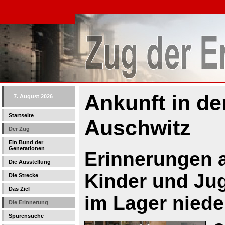
Ankunft in de
7. August 2026
Startseite
Auschwitz
Der Zug
Ein Bund der
Generationen
Erinnerungen a
Die Ausstellung
Kinder und Ju
Die Strecke
Das Ziel
im Lager niede
Die Erinnerung
Spurensuche