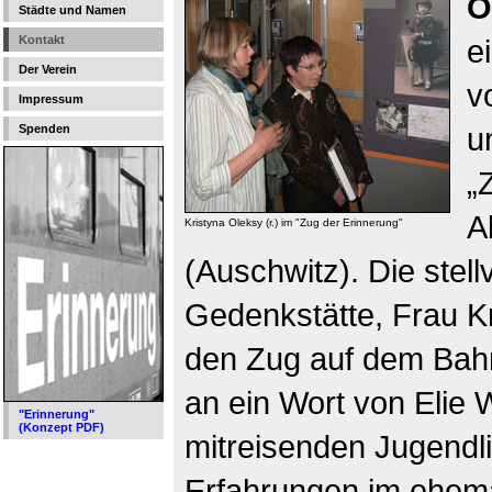
O
Städte und Namen
Kontakt
e
Der Verein
v
Impressum
u
Spenden
„
A
Kristyna Oleksy (r.) im "Zug der Erinnerung"
(Auschwitz). Die stell
Gedenkstätte, Frau K
den Zug auf dem Bahn
an ein Wort von Elie 
"Erinnerung"
(Konzept PDF)
mitreisenden Jugendli
Erfahrungen im ehem