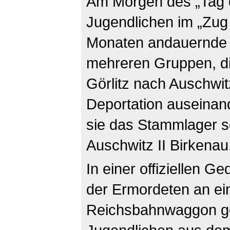
Am Morgen des „Tag d
Jugendlichen im „Zug 
Monaten andauernde S
mehreren Gruppen, di
Görlitz nach Auschwitz
Deportation auseinan
sie das Stammlager s
Auschwitz II Birkenau
In einer offiziellen G
der Ermordeten an ei
Reichsbahnwaggon g