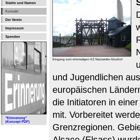
Städte und Namen
Kontakt
Der Verein
Impressum
Spenden
Eingang zum ehemaligen KZ Natzweiler-Struthof
und Jugendlichen aus
europäischen Ländern
die Initiatoren in eine
mit. Vorbereitet werd
"Erinnerung"
(Konzept PDF)
Grenzregionen. Gebie
Alsace (Elsass) wurd