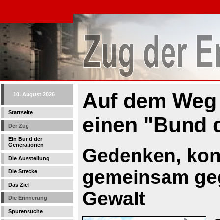
Auf dem Weg 
10. August 2026
Startseite
einen "Bund 
Der Zug
Ein Bund der
Generationen
Gedenken, konk
Die Ausstellung
gemeinsam geg
Die Strecke
Das Ziel
Gewalt
Die Erinnerung
Spurensuche