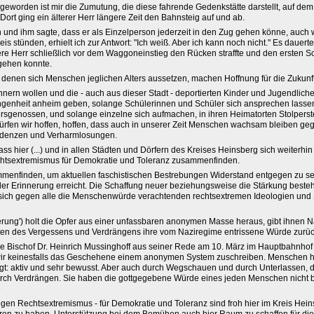
geworden ist mir die Zumutung, die diese fahrende Gedenkstätte darstellt, auf de
rt ging ein älterer Herr längere Zeit den Bahnsteig auf und ab.
h und ihm sagte, dass er als Einzelperson jederzeit in den Zug gehen könne, auc
is stünden, erhielt ich zur Antwort: "Ich weiß. Aber ich kann noch nicht." Es dauer
tere Herr schließlich vor dem Waggoneinstieg den Rücken straffte und den ersten Sch
 gehen konnte.
denen sich Menschen jeglichen Alters aussetzen, machen Hoffnung für die Zukunft
nnern wollen und die - auch aus dieser Stadt - deportierten Kinder und Jugendliche
enheit anheim geben, solange Schülerinnen und Schüler sich ansprechen lasse
ersgenossen, und solange einzelne sich aufmachen, in ihren Heimatorten Stolperst
 dürfen wir hoffen, hoffen, dass auch in unserer Zeit Menschen wachsam bleiben g
ndenzen und Verharmlosungen.
dass hier (...) und in allen Städten und Dörfern des Kreises Heinsberg sich weiterh
tsextremismus für Demokratie und Toleranz zusammenfinden.
mmenfinden, um aktuellen faschistischen Bestrebungen Widerstand entgegen zu se
 der Erinnerung erreicht. Die Schaffung neuer beziehungsweise die Stärkung best
ie sich gegen alle die Menschenwürde verachtenden rechtsextremen Ideologien u
erung') holt die Opfer aus einer unfassbaren anonymen Masse heraus, gibt ihnen 
en des Vergessens und Verdrängens ihre vom Naziregime entrissene Würde zurüc
iere Bischof Dr. Heinrich Mussinghoff aus seiner Rede am 10. März im Hauptbahnh
wir keinesfalls das Geschehene einem anonymen System zuschreiben. Menschen 
t: aktiv und sehr bewusst. Aber auch durch Wegschauen und durch Unterlassen,
ch Verdrängen. Sie haben die gottgegebene Würde eines jeden Menschen nicht b
e
en Rechtsextremismus - für Demokratie und Toleranz sind froh hier im Kreis Hei