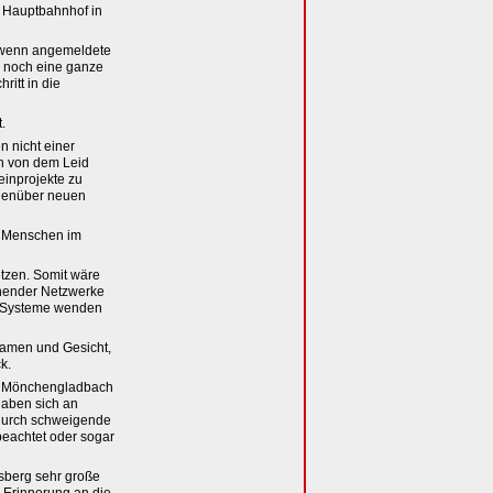
m Hauptbahnhof in
h wenn angemeldete
te noch eine ganze
ritt in die
.
n nicht einer
n von dem Leid
einprojekte zu
egenüber neuen
in Menschen im
tzen. Somit wäre
ehender Netzwerke
nd Systeme wenden
Namen und Gesicht,
k.
of Mönchengladbach
haben sich an
 durch schweigende
eachtet oder sogar
nsberg sehr große