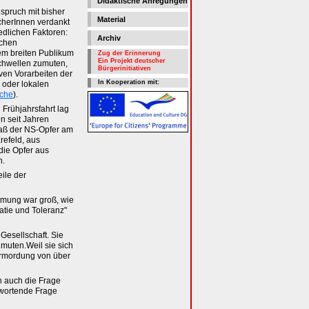
Didaktische Anregungen
spruch mit bisher
Material
herInnen verdankt
edlichen Faktoren:
Archiv
ichen
nem breiten Publikum
Zug der Erinnerung
Ein Projekt deutscher
chwellen zumuten,
Bürgerinitiativen
iven Vorarbeiten der
In Kooperation mit:
n oder lokalen
che
).
 Frühjahrsfahrt lag
en seit Jahren
daß der NS-Opfer am
refeld, aus
die Opfer aus
n.
ile der
immung war groß, wie
tie und Toleranz"
Gesellschaft. Sie
umuten.Weil sie sich
Ermordung von über
h auch die Frage
ntwortende Frage