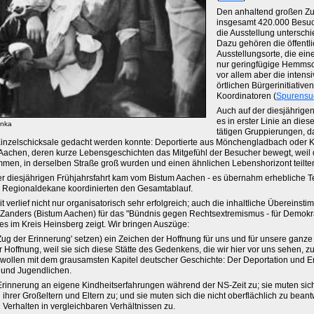
Den anhaltend großen Zu
insgesamt 420.000 Besuc
die Ausstellung unterschi
Dazu gehören die öffentl
Ausstellungsorte, die ei
nur geringfügige Hemms
vor allem aber die intens
örtlichen Bürgerinitiative
Koordinatoren (
Spurensu
Auch auf der diesjährigen
es in erster Linie an dies
inka
tätigen Gruppierungen, 
 Einzelschicksale gedacht werden konnte: Deportierte aus Mönchengladbach oder K
Aachen, deren kurze Lebensgeschichten das Mitgefühl der Besucher bewegt, weil 
mmen, in derselben Straße groß wurden und einen ähnlichen Lebenshorizont teilte
r diesjährigen Frühjahrsfahrt kam vom Bistum Aachen - es übernahm erhebliche Te
e Regionaldekane koordinierten den Gesamtablauf.
verlief nicht nur organisatorisch sehr erfolgreich; auch die inhaltliche Übereinst
 Zanders (Bistum Aachen) für das "Bündnis gegen Rechtsextremismus - für Demokra
es im Kreis Heinsberg zeigt. Wir bringen Auszüge:
Zug der Erinnerung' setzen) ein Zeichen der Hoffnung für uns und für unsere ganze 
r Hoffnung, weil sie sich diese Stätte des Gedenkens, die wir hier vor uns sehen, z
wollen mit dem grausamsten Kapitel deutscher Geschichte: Der Deportation und 
r und Jugendlichen.
Erinnerung an eigene Kindheitserfahrungen während der NS-Zeit zu; sie muten sic
ihrer Großeltern und Eltern zu; und sie muten sich die nicht oberflächlich zu bea
Verhalten in vergleichbaren Verhältnissen zu.