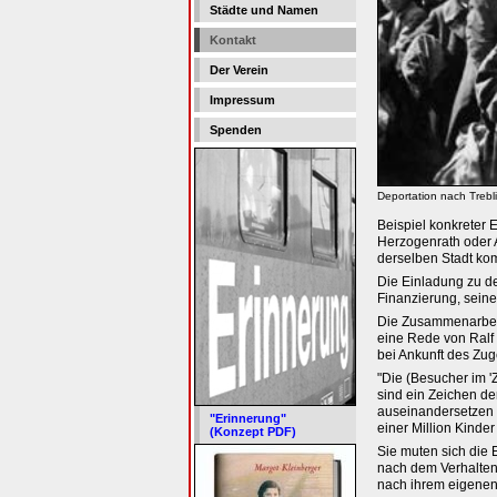
Städte und Namen
Kontakt
Der Verein
Impressum
Spenden
Deportation nach Trebl
Beispiel konkreter
Herzogenrath oder 
derselben Stadt ko
Die Einladung zu de
Finanzierung, sein
Die Zusammenarbeit 
eine Rede von Ralf
bei Ankunft des Zug
"Die (Besucher im '
sind ein Zeichen de
auseinandersetzen 
"Erinnerung"
einer Million Kinde
(Konzept PDF)
Sie muten sich die 
nach dem Verhalten 
nach ihrem eigenen 