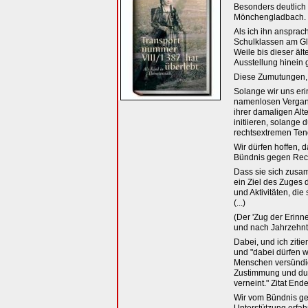
Besonders deutlich 
Mönchengladbach. Do
Als ich ihn ansprac
Schulklassen am Gle
Weile bis dieser äl
Ausstellung hinein
Diese Zumutungen, 
Solange wir uns eri
namenlosen Vergang
ihrer damaligen Alt
initiieren, solange
rechtsextremen Te
Wir dürfen hoffen, 
Bündnis gegen Rech
Dass sie sich zusa
ein Ziel des Zuges
und Aktivitäten, d
(...)
(Der 'Zug der Erinn
und nach Jahrzehnt
Dabei, und ich zit
und "dabei dürfen 
Menschen versündig
Zustimmung und dur
verneint." Zitat End
Wir vom Bündnis geg