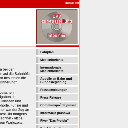
Trenul amintirilor - Поезд воспоминания - 
Fahrplan
Medienberichte
Internationale
 bei der
Medienberichte
rt auf die Bahnhöfe
nd besuchten die
Appelle an Bahn und
rinnerung".
Bundesregierung
Pressemeldungen
gogischen
ufgaben die
Press Release
ulklassen und
hörte. Für sie und
Communiqué de presse
her war der Zug an
Informacja prasowa
acht Uhr morgens
öffnet - oft bei
Flyer "Das Projekt"
gen Wartezeiten