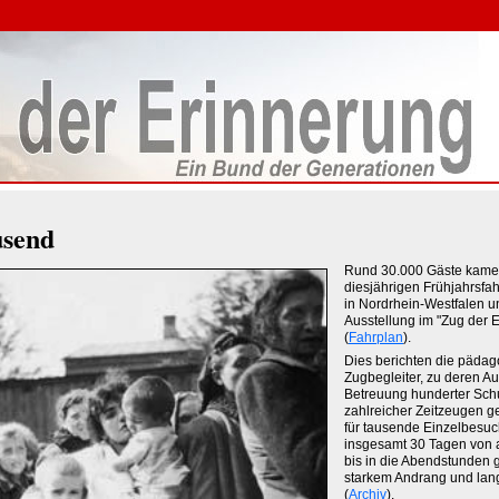
usend
Rund 30.000 Gäste kamen
diesjährigen Frühjahrsfah
in Nordrhein-Westfalen u
Ausstellung im "Zug der E
(
Fahrplan
).
Dies berichten die päda
Zugbegleiter, zu deren A
Betreuung hunderter Sch
zahlreicher Zeitzeugen ge
für tausende Einzelbesuc
insgesamt 30 Tagen von 
bis in die Abendstunden ge
starkem Andrang und lan
(
Archiv
).