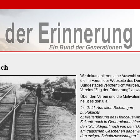
ich
Wir dokumentieren eine Auswahl 
die im Forum der Webseite des De
Bundestages veröffentlicht wurden,
Vereins "Zug der Erinnerung" zu w
Über den Verein und die Motivation
heißt es dort u.a.:
"a.: Geld. Aus allen Richtungen.
b.: Publicity
c.: Weiterführung des Holocaust-An
Zukunft, auch in Generationen hine
den "Schuldigen" noch von den "Op
am tragischen Geschehen dabei war
den ewigen Schuldzuweisungen."