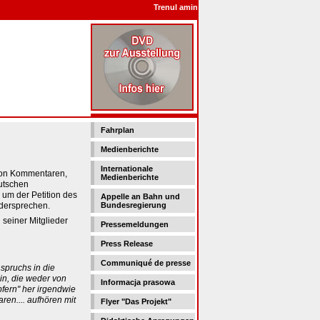
Trenul amintirilor - Поезд воспоминания - Po
Fahrplan
Medienberichte
Internationale
von Kommentaren,
Medienberichte
utschen
 um der Petition des
Appelle an Bahn und
idersprechen.
Bundesregierung
 seiner Mitglieder
Pressemeldungen
Press Release
Communiqué de presse
spruchs in die
in, die weder von
Informacja prasowa
fern" her irgendwie
en.... aufhören mit
Flyer "Das Projekt"