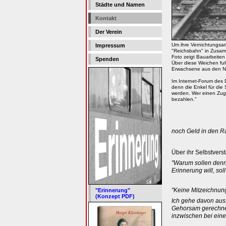
Städte und Namen
Kontakt
Der Verein
Um ihre Vernichtungsarbe
Impressum
"Reichsbahn" in Zusamm
Foto zeigt Bauarbeiten
Spenden
Über diese Weichen fu
Erwachsene aus den Ni
Im Internet-Forum des
denn die Enkel für di
werden. Wer einen Zug d
bezahlen."
noch Geld in den R
Über ihr Selbstvers
"Warum sollen denn
Erinnerung will, sol
"Keine Mitzeichnun
"Erinnerung"
(Konzept PDF)
Ich gehe davon aus,
Gehorsam gerechnet 
inzwischen bei eine