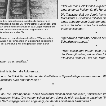
*
"Hier will man Geld für den Zug de
einer anderen Petition für die Here
Die Tatsache, daß der Verein immer
Moralkeule ausholt und mit aller Ge
it zu rationalisieren, sorgten die Mittäter der
einen unbegrenzten Gebührenerlas
enarbeit mit der SS für industrielle Lösungen. Das
wirft in der Tat ein übles Licht auf 
 an einem Gleisanschluss in das Lager Westerbork.
Vereinsmitglieder."
hren zehntausende Kinder, Jugendliche und
ederlanden in den Tod.
*
"Irgendwann muss mal Schluss sei
 Deutschen Bundestages heißt es: "Warum sollen
e Sünden der Großeltern in Sippenhaft genommen
Schuldzuweisungen."
er Erinnerung will, soll gefälligst auch dafür
*
"(M)an (sollte dem Verein) eine U
der Verunglimpfung seines Geschä
(Deutsche Bahn AG) um die Ohren 
achen zu schmeißen."
tändnis äußern die Autoren u.a.:
 nun die Enkel für die Sünden der Großeltern in Sippenhaft genommen werden. W
l gefälligst auch dafür bezahlen."
*
g!
 daß die Betreiber beim Thema Holocaust mit dem bisher üblichen, unkritischen v
haben. Motto: "Die werden schon zahlen, damit sie nicht als Braune dastehen." W
r Nachkriegsgeneration angelangt, bei der das nicht mehr funktioniert."
*