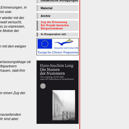
Didaktische Anregungen
r Erinnerungen, in
Material
ros usw.
Archiv
 wieder mit der
walt versucht,
Zug der Erinnerung
Ein Projekt deutscher
s zu erpressen,
Bürgerinitiativen
die Motive der
In Kooperation mit:
n mit den ewigen
nterlassungsklage ob
ftspartners
hauen, statt ihm
er einen Zug der
orauseilenden
ir sind aber