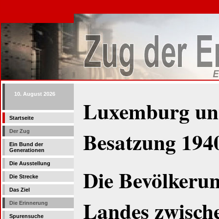
10. August 2026
Luxemburg unt
Startseite
Besatzung 194
Der Zug
Ein Bund der
Generationen
Die Ausstellung
Die Bevölkerun
Die Strecke
Das Ziel
Landes zwisch
Die Erinnerung
Spurensuche