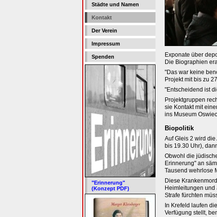
Städte und Namen
Kontakt
Der Verein
Impressum
Exponate über depor
Spenden
Die Biographien era
"Das war keine beno
Projekt mit bis zu 2
"Entscheidend ist 
Projektgruppen rec
sie Kontakt mit ein
ins Museum Oswieci
Biopolitik
Auf Gleis 2 wird di
bis 19.30 Uhr), dan
Obwohl die jüdisch
Erinnerung" an säm
Tausend wehrlose M
Diese Krankenmorde 
"Erinnerung"
Heimleitungen und a
(Konzept PDF)
Strafe fürchten müs
In Krefeld laufen d
Verfügung stellt, b