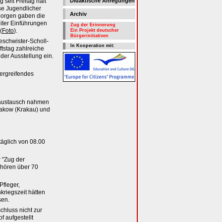
 seit Freitag hält
Didaktische Anregungen
sse Jugendlicher
Archiv
Morgen gaben die
ter Einführungen
Zug der Erinnerung
(
Foto
).
Ein Projekt deutscher
Bürgerinitiativen
eschwister-Scholl-
In Kooperation mit:
tstag zahlreiche
der Ausstellung ein.
bergreifendes
eraustausch nahmen
Krakow (Krakau) und
täglich von 08.00
 "Zug der
ehören über 70
Pfleger,
kriegszeit hätten
sen.
chluss nicht zur
f aufgestellt