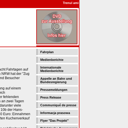
Trenul amintirilor - Поезд воспоминания - P
Fahrplan
Medienberichte
Internationale
acht Fahrtagen auf
Medienberichte
h NRW hat der "Zug
end Besucher
Appelle an Bahn und
Bundesregierung
lung auf einem
Pressemeldungen
oich
der fehlenden
Press Release
 an zwei Tagen
darunter viele
Communiqué de presse
 10b der Hans-
Informacja prasowa
60 Euro: Einnahmen
rten Kuchenverkauf
Flyer "Das Projekt"