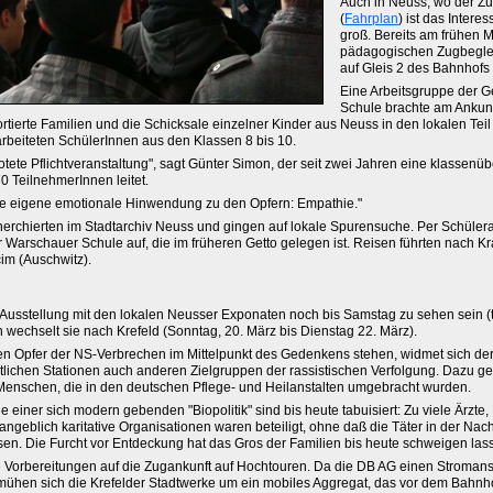
Auch in Neuss, wo der Zug
(
Fahrplan
) ist das Intere
groß. Bereits am frühen 
pädagogischen Zugbeglei
auf Gleis 2 des Bahnhofs 
Eine Arbeitsgruppe der G
Schule brachte am Ankunf
tierte Familien und die Schicksale einzelner Kinder aus Neuss in den lokalen Teil 
rbeiteten SchülerInnen aus den Klassen 8 bis 10.
tete Pflichtveranstaltung", sagt Günter Simon, der seit zwei Jahren eine klassenü
70 TeilnehmerInnen leitet.
die eigene emotionale Hinwendung zu den Opfern: Empathie."
herchierten im Stadtarchiv Neuss und gingen auf lokale Spurensuche. Per Schül
er Warschauer Schule auf, die im früheren Getto gelegen ist. Reisen führten nach 
m (Auschwitz).
e Ausstellung mit den lokalen Neusser Exponaten noch bis Samstag zu sehen sein (
n wechselt sie nach Krefeld (Sonntag, 20. März bis Dienstag 22. März).
en Opfer der NS-Verbrechen im Mittelpunkt des Gedenkens stehen, widmet sich der
tlichen Stationen auch anderen Zielgruppen der rassistischen Verfolgung. Dazu g
enschen, die in den deutschen Pflege- und Heilanstalten umgebracht wurden.
einer sich modern gebenden "Biopolitik" sind bis heute tabuisiert: Zu viele Ärzte, 
ngeblich karitative Organisationen waren beteiligt, ohne daß die Täter in der Nach
sen. Die Furcht vor Entdeckung hat das Gros der Familien bis heute schweigen las
ie Vorbereitungen auf die Zugankunft auf Hochtouren. Da die DB AG einen Stromans
emühen sich die Krefelder Stadtwerke um ein mobiles Aggregat, das vor dem Bahnho