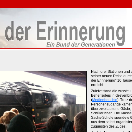
Nach drei Stationen und 
seiner neuen Reise durc
der Erinnerung" 10 Taus
erreicht.
Zuletzt stand die Ausstel
Behelfsgleis in Grevenbr
(
Medienberichte
). Trotz 
Personenzugänge kamen
über zweitausend Gäste, 
SchülerInnen. Die Klasse
Sachs-Schule spendete 
aus dem selbst organisie
zugunsten des Zuges.