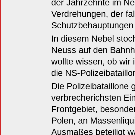
der Jahrzehnte im Ne
Verdrehungen, der fa
Schutzbehauptungen 
In diesem Nebel stoch
Neuss auf den Bahnho
wollte wissen, ob wir
die NS-Polizeibataill
Die Polizeibataillone
verbrecherichsten Ein
Frontgebiet, besonder
Polen, an Massenliqu
Ausmaßes beteiligt wa