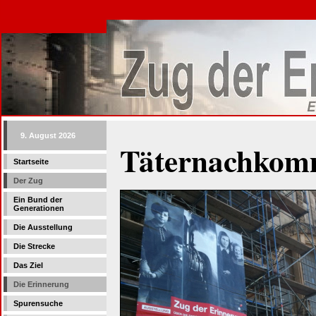
9. August 2026
Täternachko
Startseite
Der Zug
Ein Bund der
Generationen
Die Ausstellung
Die Strecke
Das Ziel
Die Erinnerung
Spurensuche